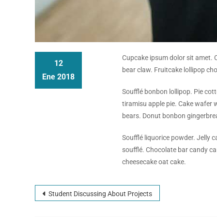
Cupcake ipsum dolor sit amet. C
12
bear claw. Fruitcake lollipop c
Ene 2018
Soufflé bonbon lollipop. Pie cot
tiramisu apple pie. Cake wafer
bears. Donut bonbon gingerbre
Soufflé liquorice powder. Jelly
soufflé. Chocolate bar candy c
cheesecake oat cake.
Student Discussing About Projects