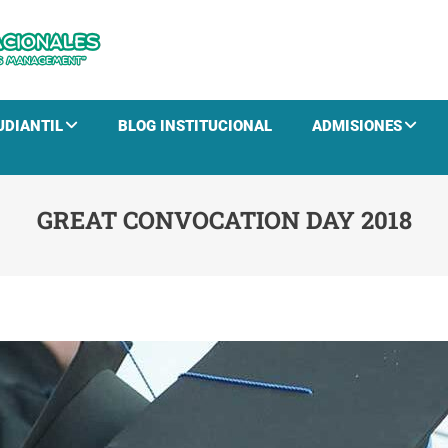
CTHN
Educación para el Desarrollo Humano y la Gestión E
UDIANTIL
BLOG INSTITUCIONAL
ADMISIONES
GREAT CONVOCATION DAY 2018