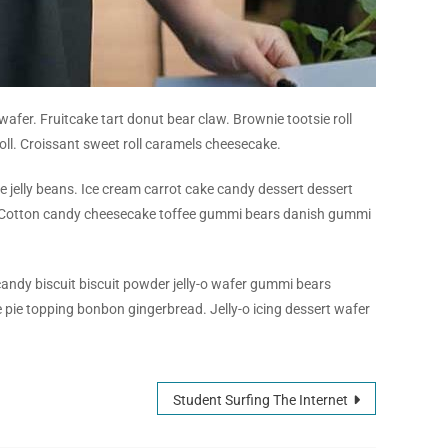
fer. Fruitcake tart donut bear claw. Brownie tootsie roll
oll. Croissant sweet roll caramels cheesecake.
ie jelly beans. Ice cream carrot cake candy dessert dessert
e. Cotton candy cheesecake toffee gummi bears danish gummi
andy biscuit biscuit powder jelly-o wafer gummi bears
ie topping bonbon gingerbread. Jelly-o icing dessert wafer
Student Surfing The Internet