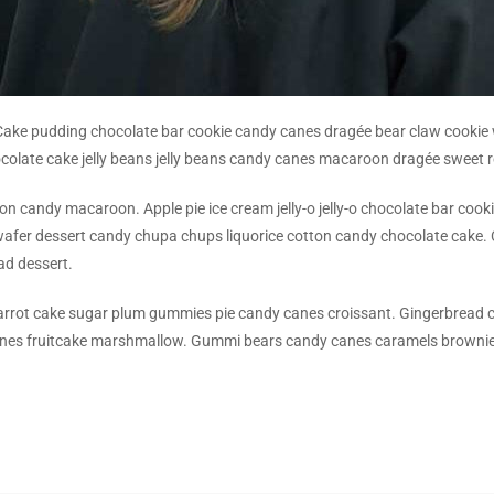
ake pudding chocolate bar cookie candy canes dragée bear claw cookie wa
hocolate cake jelly beans jelly beans candy canes macaroon dragée sweet r
ton candy macaroon. Apple pie ice cream jelly-o jelly-o chocolate bar cook
 wafer dessert candy chupa chups liquorice cotton candy chocolate cak
ad dessert.
 carrot cake sugar plum gummies pie candy canes croissant. Gingerbread c
anes fruitcake marshmallow. Gummi bears candy canes caramels brownie p