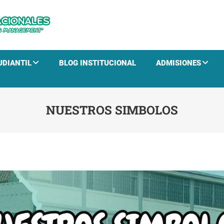
CTHN
Educación para el Desarrollo Humano y la Gestión E
UDIANTIL
BLOG INSTITUCIONAL
ADMISIONES
NUESTROS SIMBOLOS