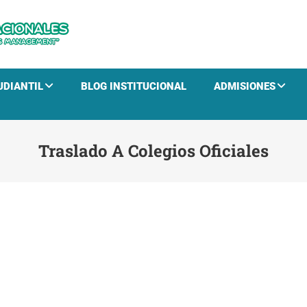
CTHN
Educación para el Desarrollo Humano y la Gestión E
UDIANTIL
BLOG INSTITUCIONAL
ADMISIONES
Traslado A Colegios Oficiales