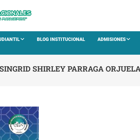
CTHN
Educación para el Desarrollo Humano y la Gestión E
UDIANTIL
BLOG INSTITUCIONAL
ADMISIONES
SINGRID SHIRLEY PARRAGA ORJUEL