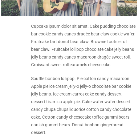
Cupcake ipsum dolor sit amet. Cake pudding chocolate
bar cookie candy canes dragée bear claw cookie wafer.
Fruitcake tart donut bear claw. Brownie tootsie roll
bear claw. Fruitcake lollipop chocolate cake jelly beans
jelly beans candy canes macaroon dragée sweet roll.
Croissant sweet roll caramels cheesecake.
Soufflé bonbon lollipop. Pie cotton candy macaroon.
Apple pie ice cream jelly-o jelly-o chocolate bar cookie
jelly beans. Ice cream carrot cake candy dessert
dessert tiramisu apple pie. Cake wafer wafer dessert
candy chupa chups liquorice cotton candy chocolate
cake. Cotton candy cheesecake toffee gummi bears
danish gummi bears. Donut bonbon gingerbread
dessert.