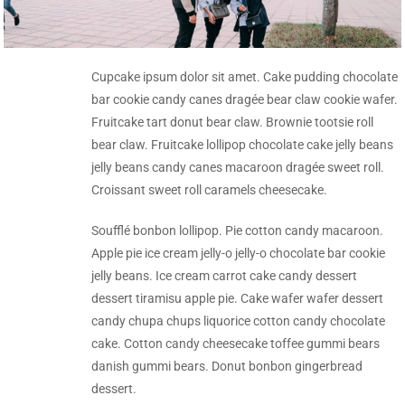
Cupcake ipsum dolor sit amet. Cake pudding chocolate
bar cookie candy canes dragée bear claw cookie wafer.
Fruitcake tart donut bear claw. Brownie tootsie roll
bear claw. Fruitcake lollipop chocolate cake jelly beans
jelly beans candy canes macaroon dragée sweet roll.
Croissant sweet roll caramels cheesecake.
Soufflé bonbon lollipop. Pie cotton candy macaroon.
Apple pie ice cream jelly-o jelly-o chocolate bar cookie
jelly beans. Ice cream carrot cake candy dessert
dessert tiramisu apple pie. Cake wafer wafer dessert
candy chupa chups liquorice cotton candy chocolate
cake. Cotton candy cheesecake toffee gummi bears
danish gummi bears. Donut bonbon gingerbread
dessert.