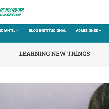
CTHN
Educación para el Desarrollo Humano y la Gestión E
UDIANTIL
BLOG INSTITUCIONAL
ADMISIONES
LEARNING NEW THINGS