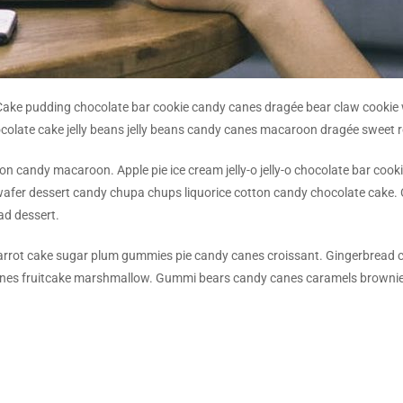
ake pudding chocolate bar cookie candy canes dragée bear claw cookie wa
hocolate cake jelly beans jelly beans candy canes macaroon dragée sweet r
ton candy macaroon. Apple pie ice cream jelly-o jelly-o chocolate bar cook
 wafer dessert candy chupa chups liquorice cotton candy chocolate cak
ad dessert.
 carrot cake sugar plum gummies pie candy canes croissant. Gingerbread c
anes fruitcake marshmallow. Gummi bears candy canes caramels brownie p