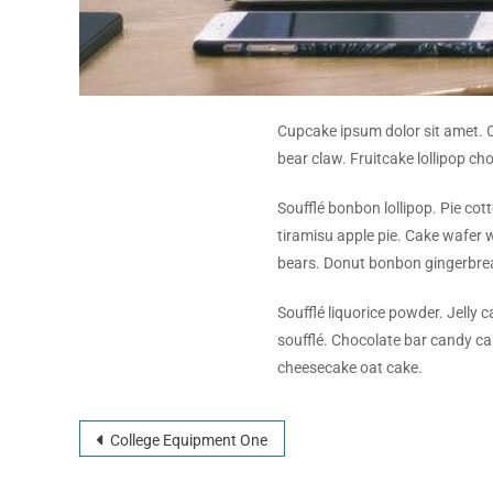
Cupcake ipsum dolor sit amet. C
bear claw. Fruitcake lollipop c
Soufflé bonbon lollipop. Pie cot
tiramisu apple pie. Cake wafer
bears. Donut bonbon gingerbre
Soufflé liquorice powder. Jelly
soufflé. Chocolate bar candy c
cheesecake oat cake.
College Equipment One