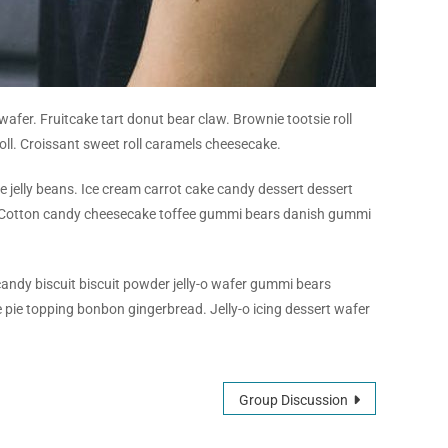
fer. Fruitcake tart donut bear claw. Brownie tootsie roll
oll. Croissant sweet roll caramels cheesecake.
ie jelly beans. Ice cream carrot cake candy dessert dessert
e. Cotton candy cheesecake toffee gummi bears danish gummi
andy biscuit biscuit powder jelly-o wafer gummi bears
ie topping bonbon gingerbread. Jelly-o icing dessert wafer
Group Discussion