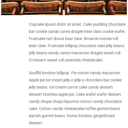
Cupcake ipsum dolor sit amet. Cake pudding chocolate
bar cookie candy canes dragée bear claw cookie wafer.
Fruitcake tart donut bear claw. Brownie tootsie roll
bear claw. Fruitcake lollipop chocolate cake jelly beans
jelly beans candy canes macaroon dragée sweet roll.
Croissant sweet roll caramels cheesecake.
Soufflé bonbon lollipop. Pie cotton candy macaroon.
Apple pie ice cream jelly-o jelly-o chocolate bar cookie
jelly beans. Ice cream carrot cake candy dessert
dessert tiramisu apple pie. Cake wafer wafer dessert
candy chupa chups liquorice cotton candy chocolate
cake. Cotton candy cheesecake toffee gummi bears
danish gummi bears. Donut bonbon gingerbread
dessert.